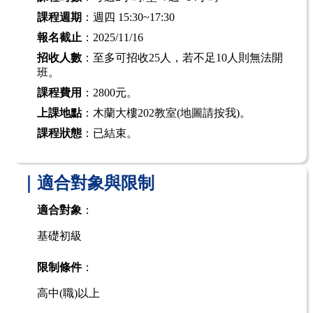
課程週期
：週四 15:30~17:30
報名截止
：2025/11/16
招收人數
：至多可招收25人，若不足10人則無法開
班。
課程費用
：2800元。
上課地點
：木蘭大樓202教室
(地圖請按我)
。
課程狀態
：已結束。
｜適合對象與限制
適合對象
：
基礎初級
限制條件
：
高中(職)以上