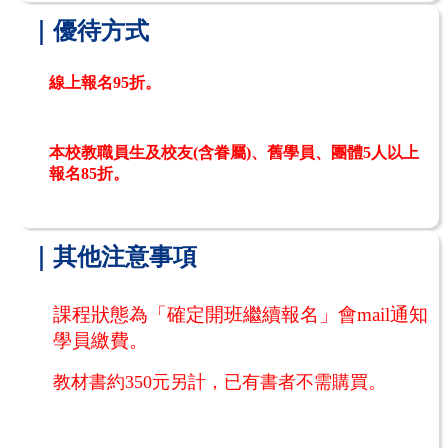
｜優待方式
線上報名95折。
本校教職員生及校友(含眷屬)、舊學員、團體5人以上
報名85折。
｜其他注意事項
課程狀態為「確定開班繼續報名」會mail通知
學員繳費
。
教材書約
350
元另計，已有書者不需購買。