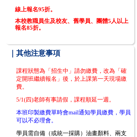
線上報名95折。
本校教職員生及校友、舊學員、團體5人以上
報名85折。
｜其他注意事項
課程狀態為「招生中」請勿繳費，改為「確
定開班繼續報名」後，於上課第一天現場繳
費。
5/1(四)老師有事請假，課程順延一週。
本班印製繳費單時會
mail
通知學員繳費，學員
可以不必理會。
學員需自備（或統一採購）油畫顏料、兩支