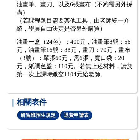
油畫筆、畫刀、以及
6
張畫布（不夠需另外採
購）
（若課程題目需要其他工具，由老師統一介
紹，學員自由決定是否另外購買）
油畫一盒（24色）：400元，油畫筆8號：56
元，油畫筆16號：88元，畫刀：70元，畫布
（3號）：單張60元，需6張，寬口袋：20
元，紙調色盤：110元。
若無上述材料，請於
第一次上課時繳交
1104元
給老師。
｜相關表件
研習班招生規定
退費申請表