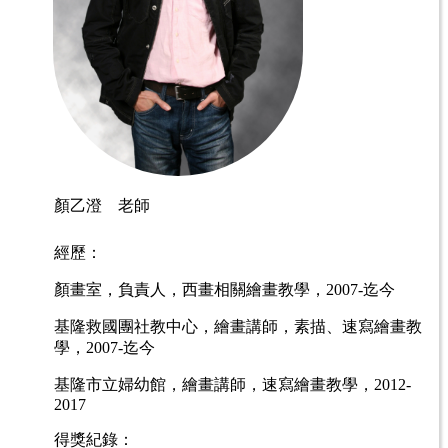
顏乙澄 老師
經歷：
顏畫室，負責人，
西畫相關繪畫教學，
2007-
迄今
基隆救國團社教中心，
繪畫講師，
素描、速寫繪畫教
學，
2007-
迄今
基隆市立婦幼館，
繪畫講師，
速寫繪畫教學，
2012-
2017
得獎紀錄：