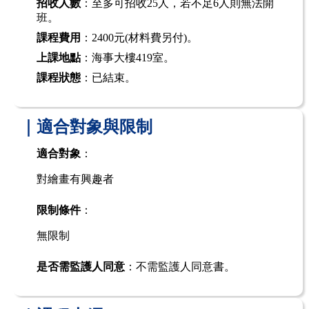
招收人數
：至多可招收25人，若不足6人則無法開
班。
課程費用
：2400元(材料費另付)。
上課地點
：海事大樓419室。
課程狀態
：已結束。
｜適合對象與限制
適合對象
：
對繪畫有興趣者
限制條件
：
無限制
是否需監護人同意
：不需監護人同意書。