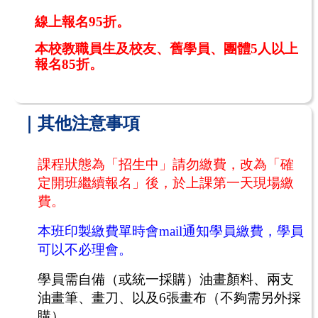
線上報名95折。
本校教職員生及校友、舊學員、團體5人以上
報名85折。
｜其他注意事項
課程狀態為「招生中」請勿繳費，改為「確
定開班繼續報名」後，於上課第一天現場繳
費。
本班印製繳費單時會
mail
通知學員繳費，學員
可以不必理會。
學員需自備（或統一採購）油畫顏料、兩支
油畫筆、畫刀、以及6張畫布（不夠需另外採
購）