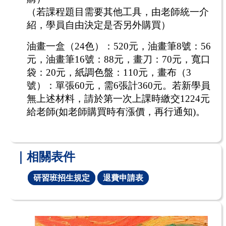
（若課程題目需要其他工具，由老師統一介
紹，學員自由決定是否另外購買）
油畫一盒（
24
色）：52
0
元，油畫筆
8
號：
56
元，油畫筆
16
號：
88
元，畫刀：
70
元
，寬口
袋：20
元，
紙調色盤：
110
元
，畫布（
3
號）：單張
60元，需6張計360元
。若新學員
無上述材料，請於第一次上課時繳交1224元
給老師(如老師購買時有漲價，再行通知)。
｜相關表件
研習班招生規定
退費申請表