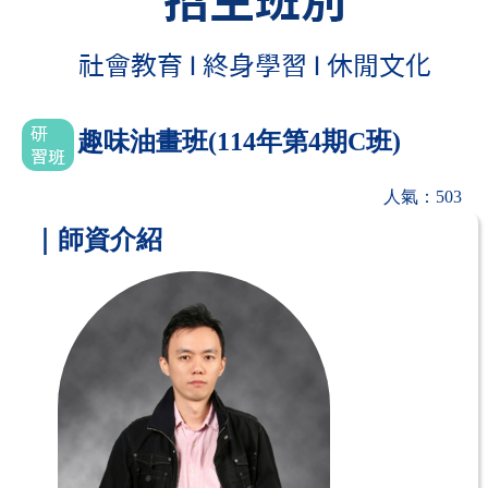
趣味油畫班(114年第4期C班)
人氣：503
｜師資介紹