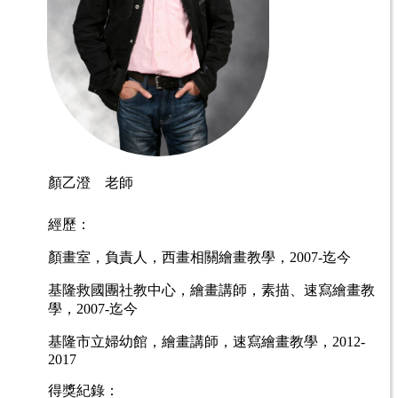
顏乙澄 老師
經歷：
顏畫室，負責人，
西畫相關繪畫教學，
2007-
迄今
基隆救國團社教中心，
繪畫講師，
素描、速寫繪畫教
學，
2007-
迄今
基隆市立婦幼館，
繪畫講師，
速寫繪畫教學，
2012-
2017
得獎紀錄：