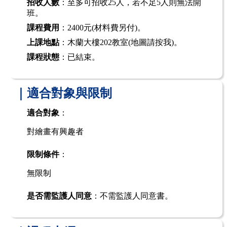
招收人數
：至多可招收25人，若不足5人則無法開
班。
課程費用
：2400元(材料費另付)。
上課地點
：木蘭大樓202教室
(地圖請按我)
。
課程狀態
：已結束。
｜適合對象與限制
適合對象
：
對繪畫有興趣者
限制條件
：
無限制
是否需監護人同意
：不需監護人同意書。