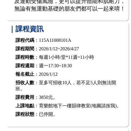
及運動受傷風險，更可以提升體能和肌耐力，
無論有無運動基礎的朋友們都可以一起來唷！
｜課程資訊
課程代碼
：115A11008101A
課程期間
：2026/1/12~2026/4/27
課程時數
：每週1小時/堂*11週=11小時
課程週期
：週一17:30~18:30
報名截止
：2026/1/12
招收人數
：至多可招收10人，若不足5人則無法開
班。
課程費用
：3850元。
上課地點
：育樂館地下一樓韻律教室
(地圖請按我)
。
課程狀態
：已停開。