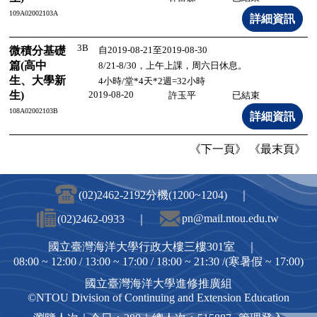
109A02002103A
3B
微積分基礎
自2019-08-21至2019-08-30
篇(高中
8/21-8/30，上午上課，周六日休息。
生、大學新
4小時/堂*4天*2週=32小時
生)
2019-08-20
許玉平
已結束
108A02002103B
《下一頁》
《最末頁》
(02)2462-2192分機(1200~1204) ｜
pn@mail.ntou.edu.tw
(02)2462-0933 ｜
國立臺灣海洋大學行政大樓三樓301室 ｜
08:00 ~ 12:00 / 13:00 ~ 17:00 / 18:00 ~ 21:30 /(寒暑假 ~ 17:00)
國立臺灣海洋大學進修推廣組
©NTOU Division of Continuing and Extension Education