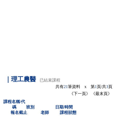
｜理工農醫
已結束課程
共有
21
筆資料 x 第
1
頁/共
3
頁
《下一頁》
《最末頁》
課程名稱/代
碼
班別
日期/時間
報名截止
老師
課程狀態