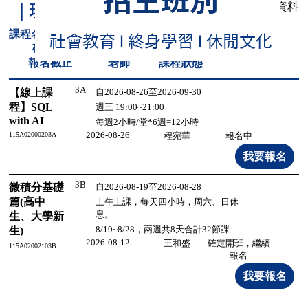
共有
2
筆資料
｜理工農醫
熱烈進行中
課程名稱/代
碼
班別
日期/時間
報名截止
老師
課程狀態
3A
【線上課
自2026-08-26至2026-09-30
程】SQL
週三 19:00~21:00
with AI
每週2小時/堂*6週=12小時
2026-08-26
115A02000203A
程宛華
報名中
3B
微積分基礎
自2026-08-19至2026-08-28
篇(高中
上午上課，每天四小時，周六、日休
息。
生、大學新
8/19~8/28，兩週共8天合計32節課
生)
2026-08-12
王和盛
確定開班，繼續
115A02002103B
報名