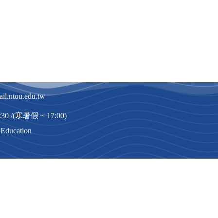
l.ntou.edu.tw
 21:30 /(寒暑假 ~ 17:00)
 Education