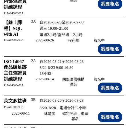
講師
內部查證員
訓練課程
115A14000302A
3A
【線上課
自2026-08-26至2026-09-30
程】SQL
週三 19:00~21:00
with AI
每週2小時/堂*6週=12小時
2026-08-26
115A02000203A
程宛華
報名中
2A
ISO 14067
自2026-08-21至2026-08-23
產品碳足跡
8/21-8/23 9:00-16:30
主任查證員
18小時
訓練課程
2026-08-14
國際證照機構
報名中
講師
115A14000402A
3B
英文多益班
自2026-08-20至2026-08-28
115A01003703B
8/20~8/28，兩週合計32小時
2026-08-11
林楚淇
確定開班，繼續
報名