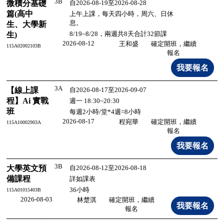
3B
微積分基礎
自2026-08-19至2026-08-28
篇(高中
上午上課，每天四小時，周六、日休
息。
生、大學新
8/19~8/28，兩週共8天合計32節課
生)
2026-08-12
王和盛
確定開班，繼續
115A02002103B
報名
3A
【線上課
自2026-08-17至2026-09-07
程】Ai 實戰
週一 18:30~20:30
班
每週2小時/堂*4週=8小時
2026-08-17
程宛華
確定開班，繼續
115A10002903A
報名
3B
大學英文預
自2026-08-12至2026-08-18
備課程
詳如課表
36小時
115A01015403B
2026-08-03
林楚淇
確定開班，繼續
報名