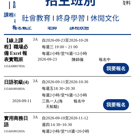
共有
28
筆資料
｜課程總覽
熱烈進行中
課程名稱/代
碼
班別
日期/時間
報名截止
老師
課程狀態
3A
【線上課
自2026-09-23至2026-10-28
程】職場必
每週三 19:00 ~ 21:00
備 Excel 報
每週2小時/堂*6週=12小時
表實戰班
2026-09-23
陳錦儀
報名中
115A10001703A
3A
日語初級(4)
自2026-09-11至2026-10-30
每週五18:30~20:30
115A01001003A
每週2小時/堂*6週=12小時
2026-09-11
三島一人(海
報名中
天鯨貓)
3A
實用商務日
自2026-09-10至2026-11-12
語
週四 14:30~16:30
每週2小時/堂*10週=20小時
115A01001203A