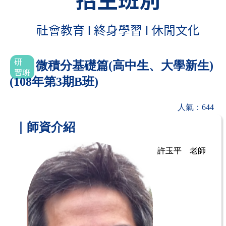
微積分基礎篇(高中生、大學新生)
(108年第3期B班)
人氣：644
｜師資介紹
許玉平 老師