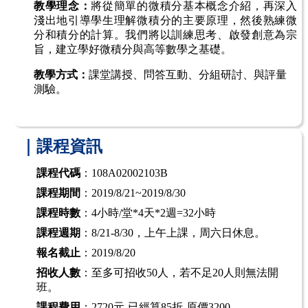
教學理念：
將從簡單的微積分基本概念介紹，再深入
淺出地引導學生理解微積分的主要原理，然後熟練微
分和積分的計算。我們將以訓練思考、啟發創意為宗
旨，建立學好微積分與高等數學之基礎。
教學方式：
課堂講授、問答互動、分組研討、與評量
測驗。
｜課程資訊
課程代碼
：108A02002103B
課程期間
：2019/8/21~2019/8/30
課程時數
：4小時/堂*4天*2週=32小時
課程週期
：8/21-8/30，上午上課，周六日休息。
報名截止
：2019/8/20
招收人數
：至多可招收50人，若不足20人則無法開
班。
課程費用
：2720元-已經算85折-原價3200。