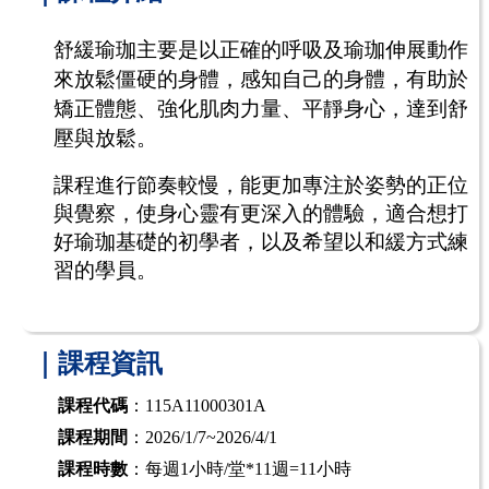
舒緩瑜珈主要是以正確的呼吸及瑜珈伸展動作
來放鬆僵硬的身體，感知自己的身體，有助於
矯正體態、強化肌肉力量、平靜身心，達到舒
壓與放鬆。
課程進行節奏較慢，能更加專注於姿勢的正位
與覺察，使身心靈有更深入的體驗，適合想打
好瑜珈基礎的初學者，以及希望以和緩方式練
習的學員。
｜課程資訊
課程代碼
：115A11000301A
課程期間
：2026/1/7~2026/4/1
課程時數
：每週1小時/堂*11週=11小時