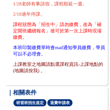
1/28老師有事請假，課程順延一週。
2/18過年停課。
課程狀態為「招生中」請勿繳費，改為「確
定開班繼續報名」後可於第一次上課時現場
繳費。
本班印製繳費單時會
mail
通知學員繳費，學員
可以不必理會。
上課教室之地圖請點選課程資訊
-
上課地點的
(
地圖請按我
)
。
｜相關表件
研習班招生規定
退費申請表