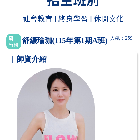
人氣：259
舒緩瑜珈(115年第1期A班)
｜師資介紹