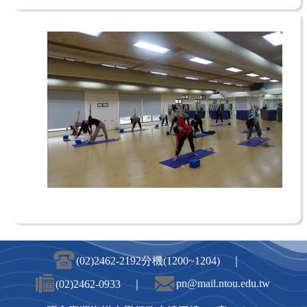
(02)2462-2192分機(1200~1204) ｜
pn@mail.ntou.edu.tw
(02)2462-0933 ｜