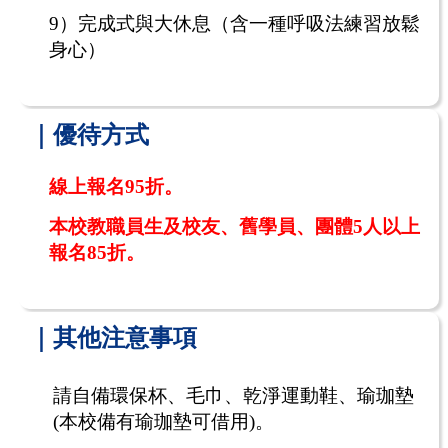
9
）完成式與大休息（含一種呼吸法練習放鬆
身心）
｜優待方式
線上報名
95
折。
本校教職員生及校友、舊學員、團體
5
人以上
報名
85
折。
｜其他注意事項
請自備環保杯、毛巾、乾淨運動鞋、瑜珈墊
(本校備有瑜珈墊可借用)。