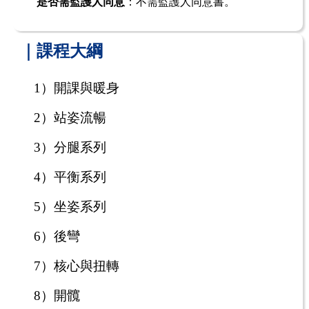
是否需監護人同意
：不需監護人同意書。
｜課程大綱
1
）開課與暖身
2
）站姿流暢
3
）分腿系列
4
）平衡系列
5
）坐姿系列
6
）後彎
7
）核心與扭轉
8
）開髖