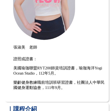
張淑美 老師
證照或證書：
美國瑜珈聯盟
RYT200
師資培訓證書，
瑜珈海洋
Yogi
Ocean Studio，
112
年
5
月。
樂齡健身教練職前培訓班研習證書，
社團法人中華民
國健身運動協會，111年9月。
｜課程介紹