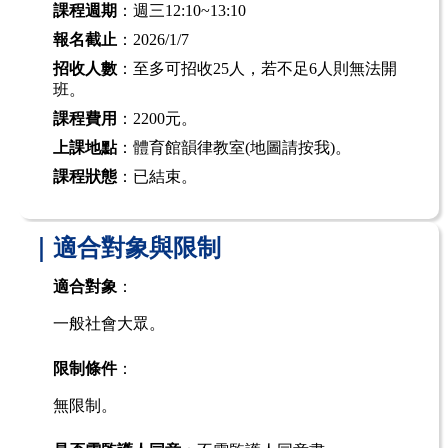
課程週期
：週三12:10~13:10
報名截止
：2026/1/7
招收人數
：至多可招收25人，若不足6人則無法開
班。
課程費用
：2200元。
上課地點
：體育館韻律教室
(地圖請按我)
。
課程狀態
：已結束。
｜適合對象與限制
適合對象
：
一般社會大眾。
限制條件
：
無限制。